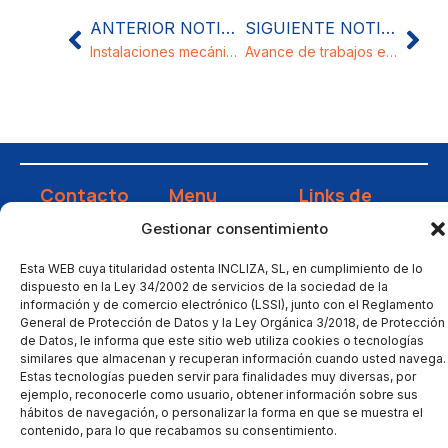
ANTERIOR NOTICIA
SIGUIENTE NOTICIA
Instalaciones mecánicas Talleres Generales BonÀrea
Avance de trabajos en Hospital San Jorge de Huesca
Contacto
Menu
Links de
interés
Calle
Inicio
Gestionar consentimiento
Jaime
Instalación
Empresa
Ferrán 9,
Mantenimiento
Esta WEB cuya titularidad ostenta INCLIZA, SL, en cumplimiento de lo
Servicios
Nave 8 -
dispuesto en la Ley 34/2002 de servicios de la sociedad de la
Automatización
Proyectos
información y de comercio electrónico (LSSI), junto con el Reglamento
50014
General de Protección de Datos y la Ley Orgánica 3/2018, de Protección
Gestión
Blog
Zaragoza
de Datos, le informa que este sitio web utiliza cookies o tecnologías
energética
Contacto
similares que almacenan y recuperan información cuando usted navega.
incliza@incliza.com
Innovación
Estas tecnologías pueden servir para finalidades muy diversas, por
Trabaja con
976 473
ejemplo, reconocerle como usuario, obtener información sobre sus
estratégica
nosotros
535
hábitos de navegación, o personalizar la forma en que se muestra el
Certificaciones
contenido, para lo que recabamos su consentimiento.