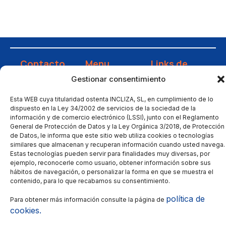
Contacto
Menu
Links de
interés
Calle
Inicio
Gestionar consentimiento
Jaime
Instalación
Empresa
Ferrán 9,
Esta WEB cuya titularidad ostenta INCLIZA, SL, en cumplimiento de lo
Mantenimiento
Servicios
dispuesto en la Ley 34/2002 de servicios de la sociedad de la
Nave 8 -
Automatización
Proyectos
información y de comercio electrónico (LSSI), junto con el Reglamento
50014
General de Protección de Datos y la Ley Orgánica 3/2018, de Protección
Gestión
Blog
Zaragoza
de Datos, le informa que este sitio web utiliza cookies o tecnologías
energética
similares que almacenan y recuperan información cuando usted navega.
Contacto
incliza@incliza.com
Estas tecnologías pueden servir para finalidades muy diversas, por
Innovación
Trabaja con
976 473
ejemplo, reconocerle como usuario, obtener información sobre sus
estratégica
nosotros
hábitos de navegación, o personalizar la forma en que se muestra el
535
Certificaciones
contenido, para lo que recabamos su consentimiento.
Canal de
política de
Para obtener más información consulte la página de
denuncias
cookies.