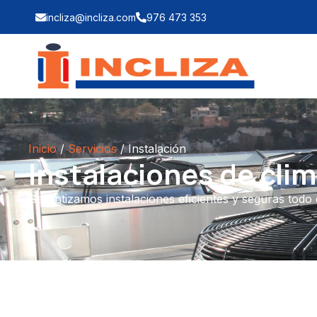
incliza@incliza.com
976 473 353
Inicio
/
Servicios
/
Instalación
Instalaciones de cli
Garantizamos instalaciones eficientes y seguras todo 