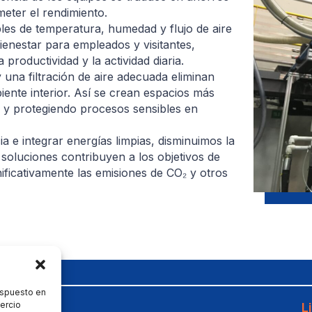
eter el rendimiento.
es de temperatura, humedad y flujo de aire
ienestar para empleados y visitantes,
oductividad y la actividad diaria.
 una filtración de aire adecuada eliminan
ente interior. Así se crean espacios más
s y protegiendo procesos sensibles en
ia e integrar energías limpias, disminuimos la
 soluciones contribuyen a los objetivos de
nificativamente las emisiones de CO₂ y otros
dispuesto en
Menu
L
ercio