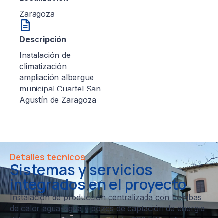
Zaragoza
Descripción
Instalación de
climatización
ampliación albergue
municipal Cuartel San
Agustín de Zaragoza
Detalles técnicos
Sistemas y servicios
integrados en el proyecto
Instalación de producción centralizada con bombas
de calor agua-agua y pozos de captación de energía