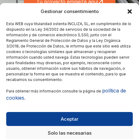
Tu proyecto empieza aquí
Gestionar consentimiento
Esta WEB cuya titularidad ostenta INCLIZA, SL, en cumplimiento de lo
dispuesto en la Ley 34/2002 de servicios de la sociedad de la
Contacto
Menu
Links de
información y de comercio electrónico (LSSI), junto con el
interés
Reglamento General de Protección de Datos y la Ley Orgánica
Calle
Inicio
3/2018, de Protección de Datos, le informa que este sitio web utiliza
Jaime
Instalación
Empresa
cookies o tecnologías similares que almacenan y recuperan
Ferrán 9,
Mantenimiento
información cuando usted navega. Estas tecnologías pueden servir
Servicios
Nave 8 -
para finalidades muy diversas, por ejemplo, reconocerle como
Automatización
Proyectos
usuario, obtener información sobre sus hábitos de navegación, o
50014
Gestión
personalizar la forma en que se muestra el contenido, para lo que
Blog
Zaragoza
recabamos su consentimiento.
energética
Contacto
incliza@incliza.com
Innovación
política de
Para obtener más información consulte la página de
Trabaja con
976 473
estratégica
cookies.
nosotros
535
Certificaciones
Canal de
Aceptar
denuncias
Solo las necesarias
© Copyright 2025
Política de privacidad
–