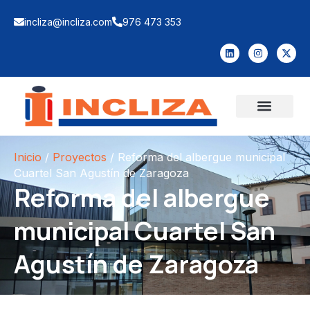
incliza@incliza.com
976 473 353
Inicio
/
Proyectos
/
Reforma del albergue municipal
Cuartel San Agustín de Zaragoza
Reforma del albergue
municipal Cuartel San
Agustín de Zaragoza