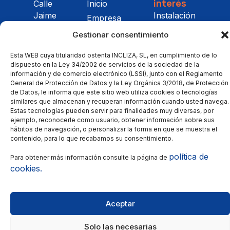
interés
Calle
Inicio
Jaime
Instalación
Empresa
Ferrán 9,
Mantenimiento
Servicios
Gestionar consentimiento
Nave 8 -
Automatización
Proyectos
50014
Esta WEB cuya titularidad ostenta INCLIZA, SL, en cumplimiento de lo
Gestión
Blog
Zaragoza
dispuesto en la Ley 34/2002 de servicios de la sociedad de la
energética
información y de comercio electrónico (LSSI), junto con el Reglamento
Contacto
incliza@incliza.com
General de Protección de Datos y la Ley Orgánica 3/2018, de Protección
Innovación
Trabaja con
976 473
de Datos, le informa que este sitio web utiliza cookies o tecnologías
estratégica
nosotros
similares que almacenan y recuperan información cuando usted navega.
535
Certificaciones
Estas tecnologías pueden servir para finalidades muy diversas, por
ejemplo, reconocerle como usuario, obtener información sobre sus
Canal de
hábitos de navegación, o personalizar la forma en que se muestra el
denuncias
contenido, para lo que recabamos su consentimiento.
política de
Para obtener más información consulte la página de
© Copyright 2025
Política de privacidad
–
cookies.
Todos los derechos
Política de cookies
–
Aviso
reservados.
legal
Aceptar
Solo las necesarias