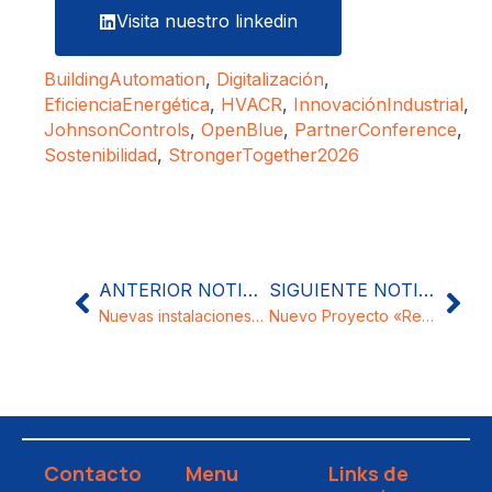
Visita nuestro linkedin
BuildingAutomation
,
Digitalización
,
EficienciaEnergética
,
HVACR
,
InnovaciónIndustrial
,
JohnsonControls
,
OpenBlue
,
PartnerConference
,
Sostenibilidad
,
StrongerTogether2026
ANTERIOR NOTICIA
SIGUIENTE NOTICIA
Nuevas instalaciones de SPhere en Pedrola
Nuevo Proyecto «Reforma y ampliación del centro de salud de Barbastro»
Contacto
Menu
Links de